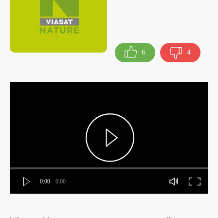
6
4
0:00
0:00