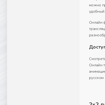
можно пр
удобный
Онлайн ф
трансляц
разнооб
Доступ
Смотрет
Онлайн 
анимацие
русском 
2x2 п