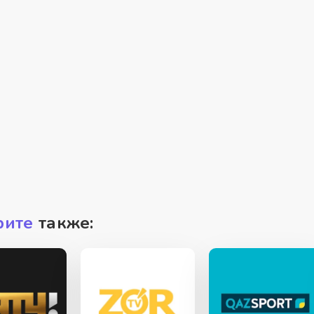
рите
также: