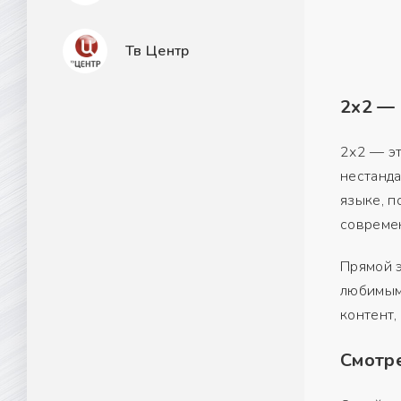
Тв Центр
2х2 —
2х2 — эт
нестанда
языке, п
совреме
Прямой э
любимым
контент,
Смотре