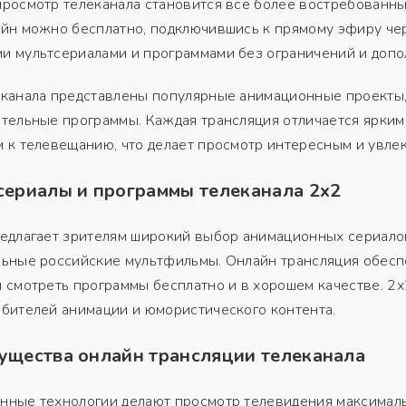
росмотр телеканала становится всё более востребованным
йн можно бесплатно, подключившись к прямому эфиру чер
 мультсериалами и программами без ограничений и допо
 канала представлены популярные анимационные проекты,
ательные программы. Каждая трансляция отличается ярки
 к телевещанию, что делает просмотр интересным и увле
сериалы и программы телеканала 2х2
редлагает зрителям широкий выбор анимационных сериало
ьные российские мультфильмы. Онлайн трансляция обеспе
 смотреть программы бесплатно и в хорошем качестве. 2х
бителей анимации и юмористического контента.
ущества онлайн трансляции телеканала
нные технологии делают просмотр телевидения максималь