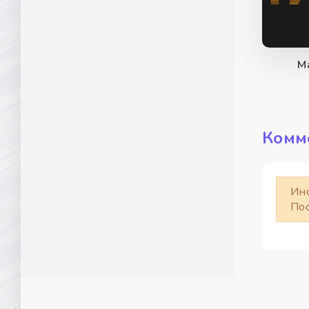
М
Комм
Ин
Пос