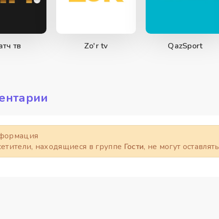
атч тв
Zo'r tv
QazSport
ентарии
формация
етители, находящиеся в группе
Гости
, не могут оставля