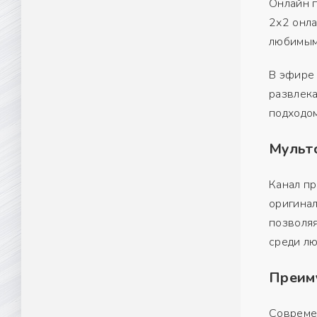
Онлайн п
2х2 онла
любимыми
В эфире
развлек
подходом
Мульт
Канал п
оригинал
позволяя
среди лю
Преим
Совреме