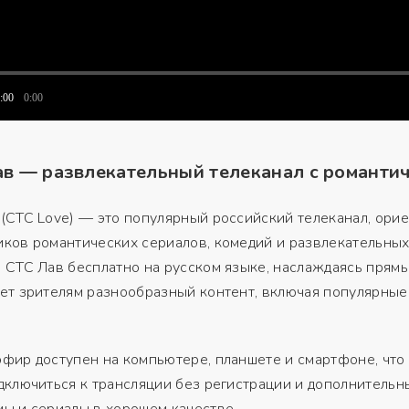
:00
0:00
в — развлекательный телеканал с романти
 (СТС Love) — это популярный российский телеканал, ор
ков романтических сериалов, комедий и развлекательных
 СТС Лав бесплатно на русском языке, наслаждаясь прям
ет зрителям разнообразный контент, включая популярные
фир доступен на компьютере, планшете и смартфоне, что
дключиться к трансляции без регистрации и дополнитель
ы и сериалы в хорошем качестве.