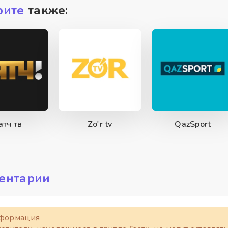
рите
также:
атч тв
Zo'r tv
QazSport
ентарии
формация