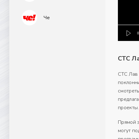
Че
0
СТС Ла
СТС Лав
поклонни
смотреть
предлага
проекты.
Прямой э
могут по
программ