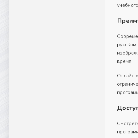
учебного
Преим
Совреме
русском 
изображ
время.
Онлайн ф
ограниче
программ
Доступ
Смотреть
програм