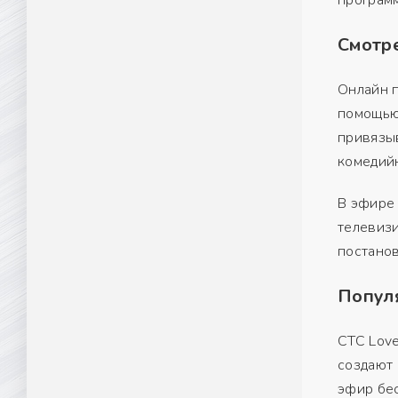
Смотре
Онлайн п
помощью
привязыв
комедийн
В эфире
телевиз
постанов
Попул
СТС Love
создают 
эфир бес