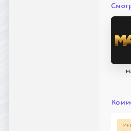
Смот
М
Комм
Ин