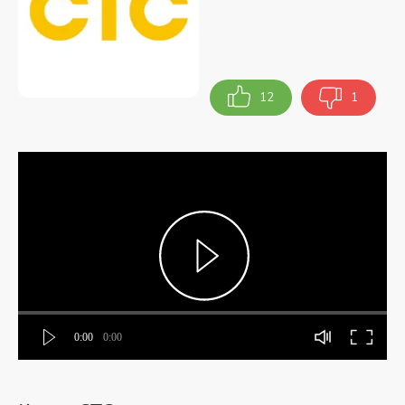
12
1
0:00
0:00